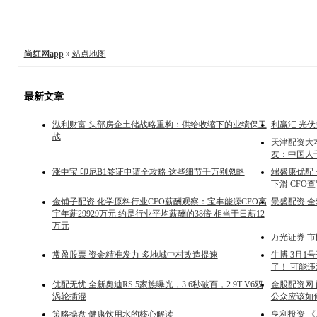
尚红网app
»
站点地图
最新文章
泓利财富 头部房企土储战略重构：供给收缩下的业绩保卫
利赢汇 光
战
天津配资大
友：中国人
涨中宝 印尼B1签证申请全攻略 这些细节千万别忽略
端盛康优配
下滑 CFO
金铺子配资 化学原料行业CFO薪酬观察：宝丰能源CFO高
景盛配资 
宇年薪29929万元 约是行业平均薪酬的38倍 相当于日薪12
万元
万光证券 市
常盈股票 资金精准发力 多地城中村改造提速
牛博 3月
了！ 可能违
优配无忧 全新奥迪RS 5家族曝光，3.6秒破百，2.9T V6双
金股配资网
涡轮插混
公众应该如
策略操盘 健康饮用水的核心解读
亨利投资 