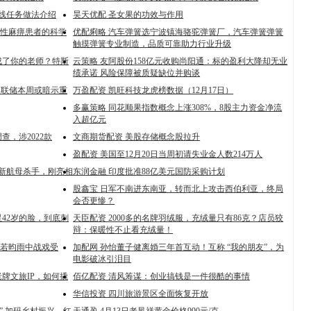
支线任务做法介绍
昊天优配 圣女果的功效与作用
上性麻痹患者的科学
优配痢略 汽车弹簧选宁波镇海骆驼弹簧厂，汽车弹簧弹簧
触摸弹簧专业制造，品质可靠助力行业升级
成了你的老师？特斯
云策略 友阿股份158亿元收购尚阳通：标的盈利大降却无业
绩承诺 风险保障被质疑缺位并购谈
美联储本周或暗示重
万盈配资 凯旺科技龙虎榜数据（12月17日）
多赢策略 同花顺果指数概念上涨308%，8股主力资金净流
入超亿元
，涉2022款
文商期货配资 美股存储概念股拉升
盈配资 美国至12月20日当周初请失业金人数214万人
最新航母杀手，刚亮相
东润金融 印度批准88亿美元国防采购计划
股鑫宝 日军不南进东南亚，转而北上攻击西伯利亚，终局
会否更惨？
42岁的脸，到底刺
天臣配资 2000多的名牌羽绒服，充绒量只有86克？店员狡
辩：保暖性不止看充绒量！
张若昀雨中战戏受
加配网 孙怡董子健离婚三年首互动！互称 “我的朋友”，为
电影破冰引泪目
老牌文旅IP，如何撬
佰亿配资 清风筹谋：创业搞钱是一件很酷的事情
华信投资 四川旅游景区全面恢复开放