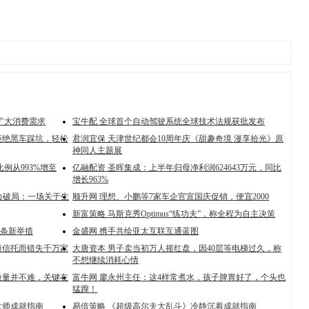
扩大消费需求
宝牛配 全球首个自动驾驶系统全球技术法规获批发布
拒绝黑车踩坑，轻松
君润宜保 天津世纪都会10周年庆《甜趣奇境 漫享拾光》原
神同人主题展
例从993%增至
亿融配资 圣晖集成：上半年归母净利润624643万元，同比
增长963%
力破局：一场关于生
顺升网 理想、小鹏等7家车企官宣国庆促销，便宜2000
新富策略 马斯克秀Optimus“练功夫”，称全程为自主决策
9条新举措
金盛网 携手共绘亚太互联互通蓝图
懂信托而错失千万家
大唐资本 男子卖当初万人摇红盘，因40层等电梯过久，称
不想继续消耗心情
质量并不难，关键在
富牛网 廖永州主任：这4样常煮水，孩子脾胃好了，个头也
猛蹿！
大师成就指南
易倍策略 《超级高尔夫大乱斗》冷静沉着成就指南