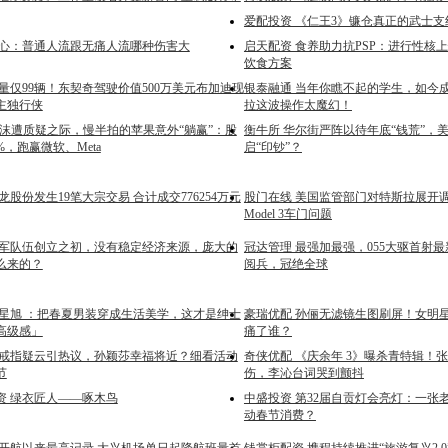
爱配投资 《仁王3》镰仓真正的武士
揪心：普通人流跟无痛人流哪种伤害大
启天配资 食养助力抗PSP：进行性核
饮食方案
量仅99辆！东契奇驾驶价值500万美元布加迪现
银泰融通 当年你瞧不起的学生，如今
主独行侠
拉这波操作太魔幻！
泡沫遭质疑之际，慢半拍的苹果意外“躺赢”：股
衡牛所 华尔街严阵以待年底“钱荒”，
%，跑赢微软、Meta
启“印钞”？
龙股份发生19笔大宗交易 合计成交776254万元
股门在线 美国监管部门对特斯拉展开调查
Model 3车门问题
红军队伍创立之初，没有稳定经济来源，庞大的
冠达管理 最强加最强，055大驱首射
么来的？
阅兵，冠绝全球
陈星旭 ：把春夏男装穿成生活美学，这才是绅士
豪瑞优配 孙俪无滤镜生图刷屏！女明星
高级感」
痛了谁？
 戒指疑云引热议，孙颖莎幸福将近？细看活动
奇侠优配 《庆余年 3》曝杀青特辑！
节
伤，李沁台词哭到颤抖
资 绿衣匠人——啄木鸟
中盛投资 第32届自贡灯会亮灯：一张
动春节消费？