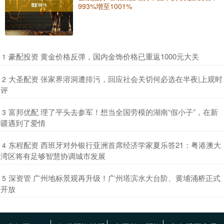
993%增至1001%
​豪配投资 黄金价格反弹，国内金饰价格已重返1000元大关
1
​大圣配资 张家界溶洞遭排污，回应社会关切何必选在半夜|上观时
2
评
​富邦优配 理了平头去参军！想当全国劳模的湖南“假小子”，在新
3
疆遇到了爱情
​东程配资 西班牙对外银行亚洲首席经济学家夏乐答21：粤港澳大
4
湾区将有足够智慧协调城市发展
​深资管 广州地标景观再升级！广州塔滨水大台阶、黄埔涌桥正式
5
开放