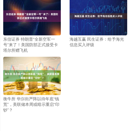
东信证券 特朗普“全新空军一
海越互赢 民生证券：给予海光
号”来了！美国防部正式接受卡
信息买入评级
塔尔所赠飞机
衡牛所 华尔街严阵以待年底“钱
荒”，美联储本周或暗示重启“印
钞”？