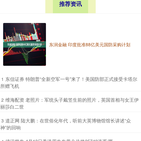
推荐资讯
东润金融 印度批准88亿美元国防采购计划
​东信证券 特朗普“全新空军一号”来了！美国防部正式接受卡塔尔
1
所赠飞机
​维海配资 老照片：军统头子戴笠生前的照片，英国首相与女王伊
2
丽莎白二世
​道正网 陆大鹏：在世俗化年代，听前大英博物馆馆长讲述“众
3
神”的回响