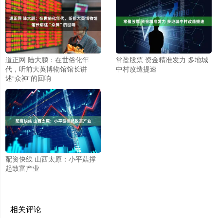
道正网 陆大鹏：在世俗化年
常盈股票 资金精准发力 多地城
代，听前大英博物馆馆长讲
中村改造提速
述“众神”的回响
配资快线 山西太原：小平菇撑
起致富产业
相关评论