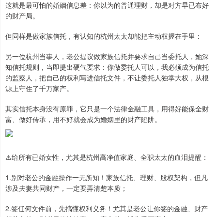
这就是最可怕的婚姻信息差：你以为的普通理财，却是对方早已布好
的财产局。
但同样是做家族信托，有认知的杭州太太却能把主动权握在手里：
另一位杭州当事人，老公提议做家族信托并要求自己当委托人，她深
知信托规则，当即提出硬气要求：你做委托人可以，我必须成为信托
的监察人，把自己的权利写进信托文件，不让委托人独掌大权，从根
源上守住了千万家产。
其实信托本身没有原罪，它只是一个法律金融工具，用得好能保全财
富、做好传承，用不好就会成为婚姻里的财产陷阱。
⚠️给所有已婚女性，尤其是杭州高净值家庭、全职太太的血泪提醒：
1.别对老公的金融操作一无所知！家族信托、理财、股权架构，但凡
涉及夫妻共同财产，一定要弄清楚本质；
2.签任何文件前，先搞懂权利义务！尤其是老公让你签的金融、财产