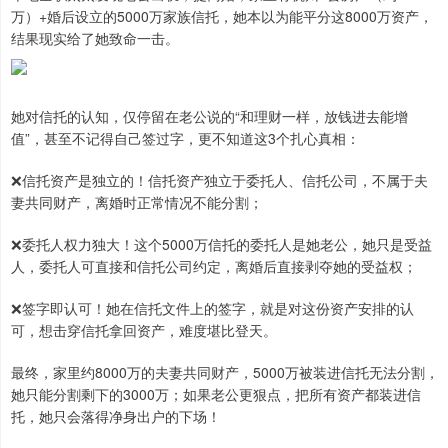
万）+婚后设立的5000万家族信托，她本以为能平分这8000万资产，
结果现实给了她致命一击。
她对信托的认知，仅停留在老公说的“和理财一样，放钱进去能增
值”，甚至不记得自己签过字，更不知道这3个扎心真相：
❌信托资产是独立的！信托资产独立于委托人、信托公司，不属于夫
妻共同财产，离婚时正常情况不能分割；
❌委托人权力独大！这个5000万信托的委托人是她老公，她只是受益
人，委托人可直接和信托公司约定，离婚后直接剥夺她的受益权；
❌签字即认可！她在信托文件上的签字，就是对这份资产安排的认
可，想击穿信托拿回资产，难度堪比登天。
最终，家里约8000万的夫妻共同财产，5000万被装进信托无法分割，
她只能分割剩下的3000万；如果老公更狠点，把所有资产都装进信
托，她只会落得净身出户的下场！