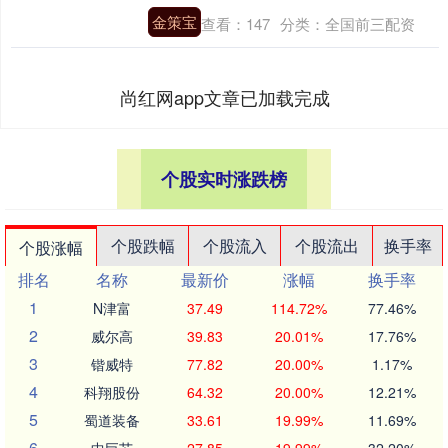
金策宝
查看：
147
分类：
全国前三配资
尚红网app文章已加载完成
个股实时涨跌榜
个股跌幅
个股流入
个股流出
换手率
个股涨幅
排名
名称
最新价
涨幅
换手率
1
N津富
37.49
114.72%
77.46%
2
威尔高
39.83
20.01%
17.76%
3
锴威特
77.82
20.00%
1.17%
4
科翔股份
64.32
20.00%
12.21%
5
蜀道装备
33.61
19.99%
11.69%
6
中巨芯
27.85
19.99%
32.20%