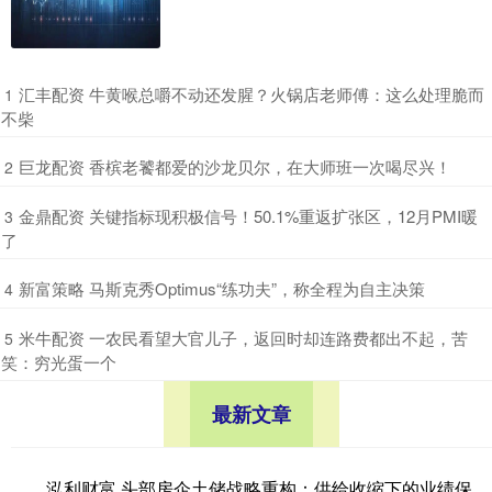
​汇丰配资 牛黄喉总嚼不动还发腥？火锅店老师傅：这么处理脆而
1
不柴
​巨龙配资 香槟老饕都爱的沙龙贝尔，在大师班一次喝尽兴！
2
​金鼎配资 关键指标现积极信号！50.1%重返扩张区，12月PMI暖
3
了
​新富策略 马斯克秀Optimus“练功夫”，称全程为自主决策
4
​米牛配资 一农民看望大官儿子，返回时却连路费都出不起，苦
5
笑：穷光蛋一个
最新文章
泓利财富 头部房企土储战略重构：供给收缩下的业绩保