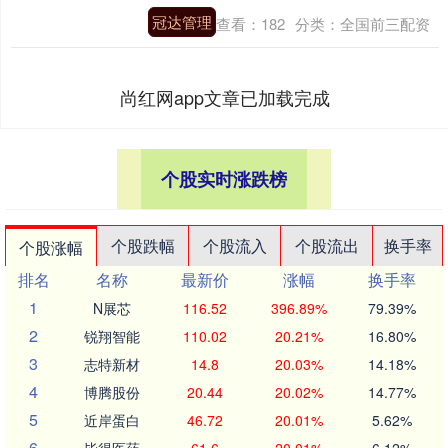
冠达管理
查看：
182
分类：
全国前三配资
尚红网app文章已加载完成
个股实时涨跌榜
个股跌幅
个股流入
个股流出
换手率
个股涨幅
排名
名称
最新价
涨幅
换手率
1
N展芯
116.52
396.89%
79.39%
2
锐翔智能
110.02
20.21%
16.80%
3
志特新材
14.8
20.03%
14.18%
4
博腾股份
20.44
20.02%
14.77%
5
近岸蛋白
46.72
20.01%
5.62%
6
毕得医药
61.6
20.01%
6.12%