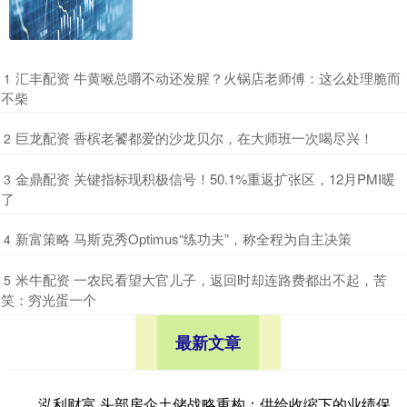
​汇丰配资 牛黄喉总嚼不动还发腥？火锅店老师傅：这么处理脆而
1
不柴
​巨龙配资 香槟老饕都爱的沙龙贝尔，在大师班一次喝尽兴！
2
​金鼎配资 关键指标现积极信号！50.1%重返扩张区，12月PMI暖
3
了
​新富策略 马斯克秀Optimus“练功夫”，称全程为自主决策
4
​米牛配资 一农民看望大官儿子，返回时却连路费都出不起，苦
5
笑：穷光蛋一个
最新文章
泓利财富 头部房企土储战略重构：供给收缩下的业绩保