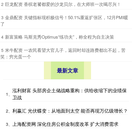
​巨龙配资 香槟老饕都爱的沙龙贝尔，在大师班一次喝尽兴！
2
​金鼎配资 关键指标现积极信号！50.1%重返扩张区，12月PMI暖
3
了
​新富策略 马斯克秀Optimus“练功夫”，称全程为自主决策
4
​米牛配资 一农民看望大官儿子，返回时却连路费都出不起，苦
5
笑：穷光蛋一个
最新文章
泓利财富 头部房企土储战略重构：供给收缩下的业绩保
1、
卫战
利赢汇 光伏蝶变：从地面到太空 能否再现万亿级增长？
2、
上海配资网 深化住房公积金制度改革 扩大消费需求
3、