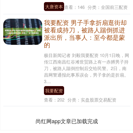
大唐资本
查看：
146
分类：
全国前三配资
我要配资 男子手拿折扇逛街却
被看成持刀，被路人踹倒抓进
派出所，当事人：至今都是蒙
的
极目新闻记者 刘毅我要配资 10月1日晚，网
传江西南昌红谷滩世贸路上有一赤膊男子持
刀，被路人踹倒控制后交给民警。2日，南
昌网警通报此事系误会，男子拿的是折扇。
3....
我要配资
查看：
202
分类：
实盘股票交易配资
尚红网app文章已加载完成